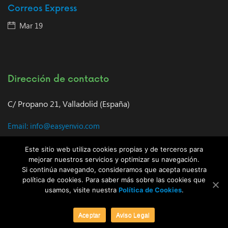
Correos Express
Mar 19
Dirección de contacto
C/ Propano 21, Valladolid (España)
Email: info@easyenvio.com
Horario de atención al cliente: 9:00 – 18:00
Este sitio web utiliza cookies propias y de terceros para
mejorar nuestros servicios y optimizar su navegación.
Si continúa navegando, consideramos que acepta nuestra
política de cookies. Para saber más sobre las cookies que
usamos, visite nuestra
Política de Cookies
.
© Copyright 2026 |
EasyEnvio: Envíos baratos a cualquier parte del
Aceptar
Aviso Legal
mundo
| All right reserved.