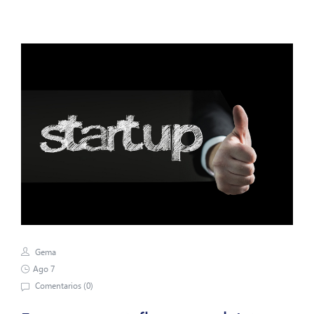
Gema
Ago 7
Comentarios (
0
)