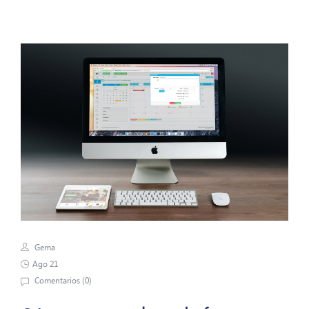
Gema
Ago 21
Comentarios (
0
)