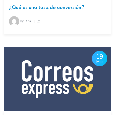
¿Qué es una tasa de conversión?
By:
Ana
19
Mar