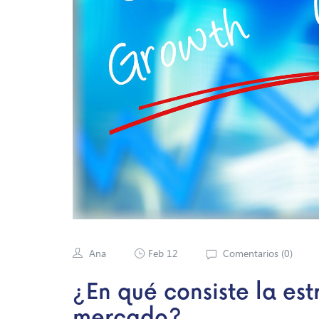
Ana
Feb 12
Comentarios (
0
)
¿En qué consiste la es
mercado?