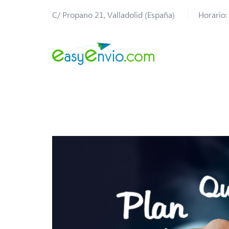
C/ Propano 21, Valladolid (España)
Horario: