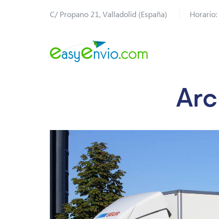
C/ Propano 21, Valladolid (España)
Horario:
Arc