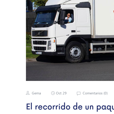
Gema
Oct 29
Comentarios (
0
)
El recorrido de un paq