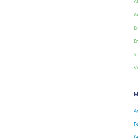
A
A
E
E
Si
Vi
M
A
F
F