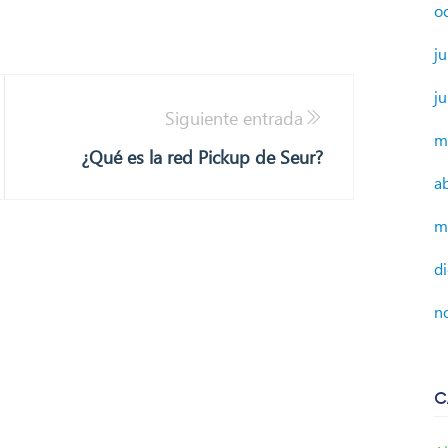
o
ju
j
Siguiente entrada
m
¿Qué es la red Pickup de Seur?
a
m
d
n
C