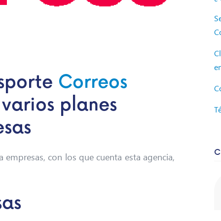
Se
C
Cl
e
nsporte
Correos
C
varios planes
T
esas
C
ra empresas, con los que cuenta esta agencia,
sas