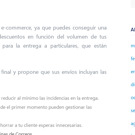
el e-commerce, ya que puedes conseguir una
A
n descuentos en función del volumen de tus
para la entrega a particulares, que están
m
f
 final y propone que sus envíos incluyan las
e
d
o
a reducir al mínimo las incidencias en la entrega.
sde el primer momento pueden gestionar las
s
a
horrar a tu cliente esperas innecesarias.
inas de Correos
.