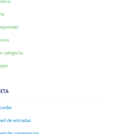
horro
rte
mprender
nvios
n categoría
ajes
ETA
cceder
eed de entradas
eed de comentarios