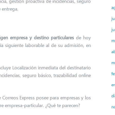
cia, gestión proactiva de incidencias, seguro
a
e entrega.
ju
j
igen empresa y destino particulares
de hoy
m
a siguiente laborable al de su admisión, en
a
m
incluye Localización inmediata del destinatario
f
ncidencias, seguro básico, trazabilidad online
e
d
 Correos Express posee para empresas y los
tre empresa-particular. ¿Qué te parecen?
n