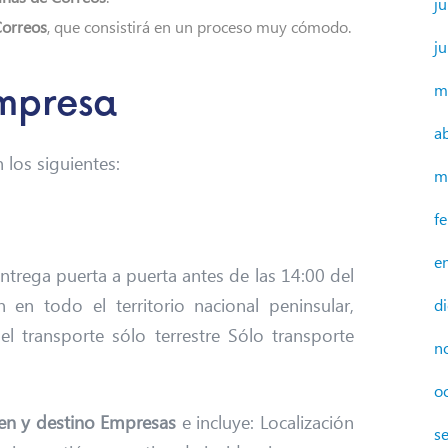
ju
Correos
, que consistirá en un proceso muy cómodo.
j
m
empresa
a
 los siguientes:
m
f
e
ntrega puerta a puerta antes de las 14:00 del
 en todo el territorio nacional peninsular,
d
el transporte sólo terrestre Sólo transporte
n
o
en y destino Empresas
e incluye: Localización
s